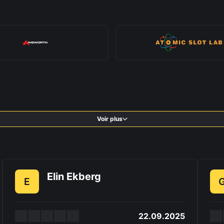
Voir plus
Elin Ekberg
E
22.09.2025