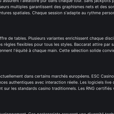
 assurent l'aléatoire pur dans chaque tour. Sans jackpots pr
seurs multiples garantissent des graphismes nets et des so
ntures spatiales. Chaque session s'adapte au rythme person
offre de tables. Plusieurs variantes enrichissent chaque dis
 règles flexibles pour tous les styles. Baccarat attire par 
tiennent l'équité à chaque main. Cette sélection solide con
actuellement dans certains marchés européens. ESC Casino 
es authentiques avec interaction réelle. Les logiciels live 
nt sur les standards casino traditionnels. Les RNG certifiés v
eloppement. Ces partenariats assurent une diversité techn