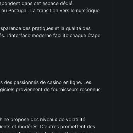
 abondent dans cet espace dédié.
 au Portugal. La transition vers le numérique
nsparence des pratiques et la qualité des
lés. L'interface moderne facilite chaque étape
es des passionnés de casino en ligne. Les
giciels proviennent de fournisseurs reconnus.
hine propose des niveaux de volatilité
équents et modérés. D'autres promettent des