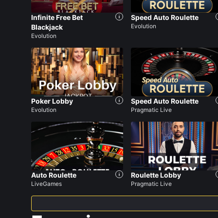
Infinite Free Bet
Speed Auto Roulette
Evolution
Blackjack
Evolution
Poker Lobby
Speed Auto Roulette
Evolution
Pragmatic Live
Auto Roulette
Roulette Lobby
LiveGames
Pragmatic Live