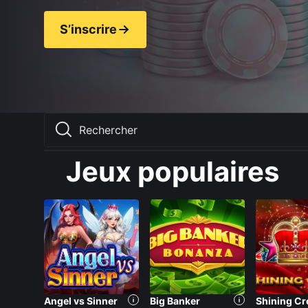
S’inscrire
Jeux populaires
Angel vs Sinner
Big Banker
Shining C