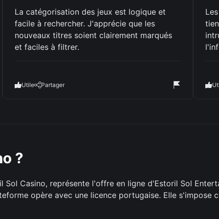
La catégorisation des jeux est logique et
Les
facile à rechercher. J'apprécie que les
tie
nouveaux titres soient clairement marqués
int
et faciles à filtrer.
l'i
Utile
Partager
Ut
no ?
 Sol Casino, représente l'offre en ligne d'Estoril Sol Enter
ateforme opère avec une licence portugaise. Elle s'impose 